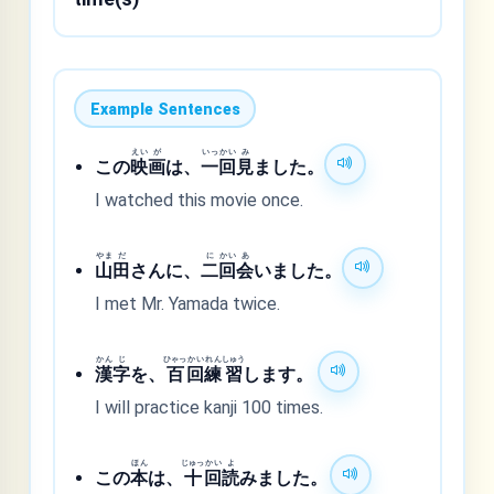
Example Sentences
えい
が
いっ
かい
み
この
映
画
は、
一
回
見
ました。
I watched this movie once.
やま
だ
に
かい
あ
山
田
さんに、
二
回
会
いました。
I met Mr. Yamada twice.
かん
じ
ひゃっ
かい
れん
しゅう
漢
字
を、
百
回
練
習
します。
I will practice kanji 100 times.
ほん
じゅっ
かい
よ
この
本
は、
十
回
読
みました。