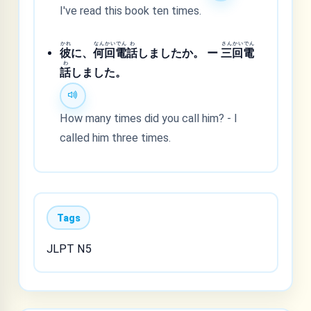
I've read this book ten times.
かれ
なん
かい
でん
わ
さん
かい
でん
彼
に、
何
回
電
話
しましたか。 ー
三
回
電
わ
話
しました。
How many times did you call him? - I
called him three times.
Tags
JLPT N5