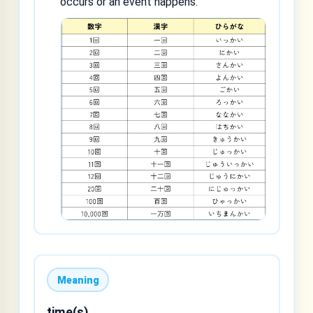
occurs or an event happens.
Meaning
time(s)