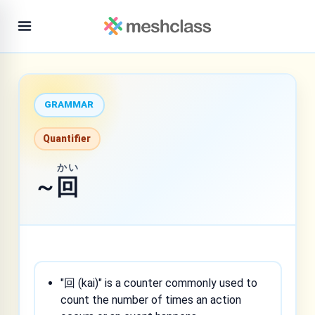
GRAMMAR
Quantifier
かい
～
回
"回 (kai)" is a counter commonly used to
count the number of times an action