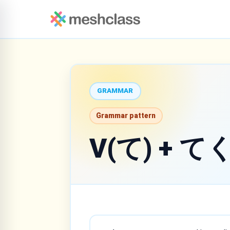
GRAMMAR
Grammar pattern
V(て) + 