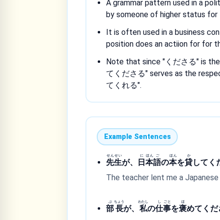
A grammar pattern used in a poli
by someone of higher status for
It is often used in a business co
position does an actiion for for t
Note that since "くださる" is the 
てくださる" serves as the respectf
てくれる".
Example Sentences
せん
せい
に
ほん
ご
ほん
か
先
生
が、
日
本
語
の
本
を
貸
してく
The teacher lent me a Japanese
ぶ
ちょう
わたし
し
ごと
ほ
部
長
が、
私
の
仕
事
を
褒
めてくだ