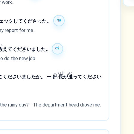
 work.
ェックしてくださった。
y report for me.
おし
教
えてくださいました。
o do the new job.
ぶ
ちょう
おく
てくださいましたか。 ー
部
長
が
送
ってください
 the rainy day? - The department head drove me.