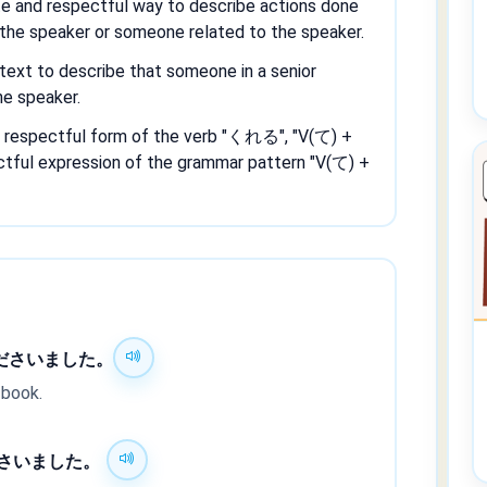
te and respectful way to describe actions done
 the speaker or someone related to the speaker.
ntext to describe that someone in a senior
he speaker.
respectful form of the verb "くれる", "V(て) +
ul expression of the grammar pattern "V(て) +
ださいました。
 book.
さいました。