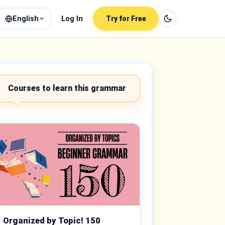
English
Log In
Try for Free
Courses to learn this grammar
Organized by Topic! 150