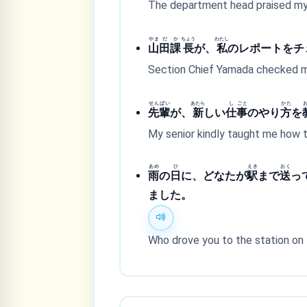
The department head praised my
やま
だ
か
ちょう
わたし
山
田
課
長
が、
私
のレポートをチ
Section Chief Yamada checked m
せん
ぱい
あたら
し
ごと
かた
先
輩
が、
新
しい
仕
事
のやり
方
を
My senior kindly taught me how t
あめ
ひ
えき
おく
雨
の
日
に、どなたが
駅
まで
送
っ
ました。
Who drove you to the station on