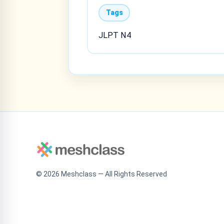
Tags
JLPT N4
©
2026
Meshclass — All Rights Reserved