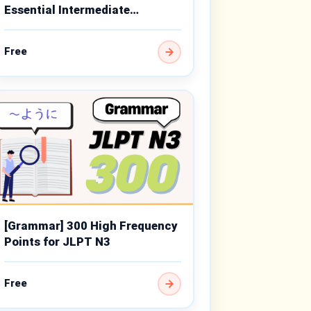
Essential Intermediate
Grammar Points
Free
[Grammar] 300 High Frequency
Points for JLPT N3
Free