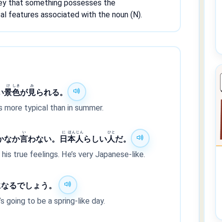
ey that something possesses the
ical features associated with the noun (N).
け
しき
み
い
景
色
が
見
られる。
s more typical than in summer.
い
に
ほん
じん
ひと
かなか
言
わない。
日
本
人
らしい
人
だ。
his true feelings. He’s very Japanese-like.
になるでしょう。
’s going to be a spring-like day.