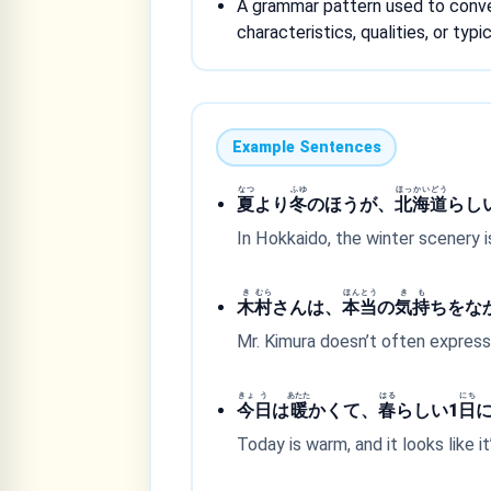
A grammar pattern used to conv
characteristics, qualities, or typ
Example Sentences
なつ
ふゆ
ほっ
かい
どう
夏
より
冬
のほうが、
北
海
道
らし
In Hokkaido, the winter scenery i
き
むら
ほん
とう
き
も
木
村
さんは、
本
当
の
気
持
ちをな
Mr. Kimura doesn’t often express 
きょ
う
あたた
はる
にち
今
日
は
暖
かくて、
春
らしい1
日
Today is warm, and it looks like it