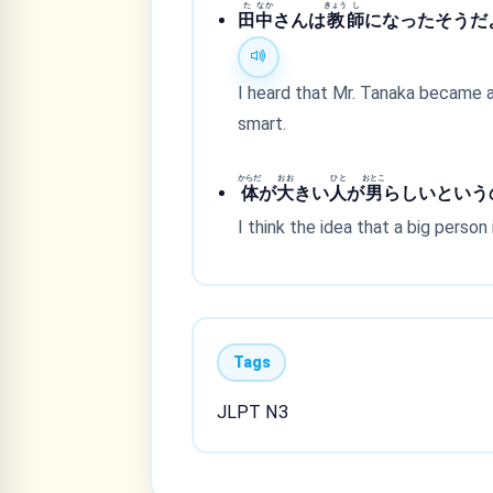
た
なか
きょう
し
田
中
さんは
教
師
になったそうだよ
I heard that Mr. Tanaka became a 
smart.
からだ
おお
ひと
おとこ
体
が
大
きい
人
が
男
らしいという
I think the idea that a big person
Tags
JLPT N3