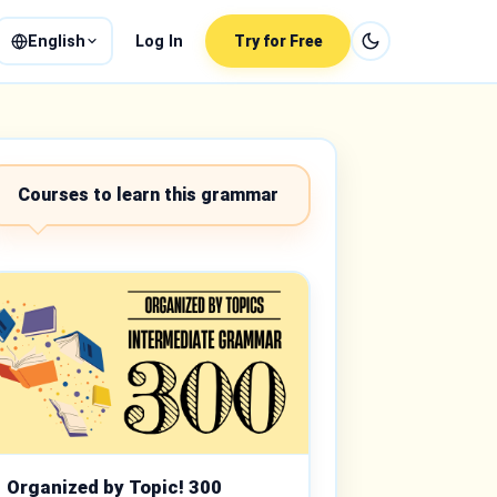
English
Log In
Try for Free
Courses to learn this grammar
Organized by Topic! 300