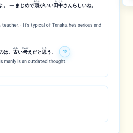
あたま
た
なか
。 ー まじめで
頭
がいい
田
中
さんらしいね。
teacher. - It’s typical of Tanaka, he’s serious and
ふる
かんが
おも
のは、
古
い
考
えだと
思
う。
 is manly is an outdated thought.