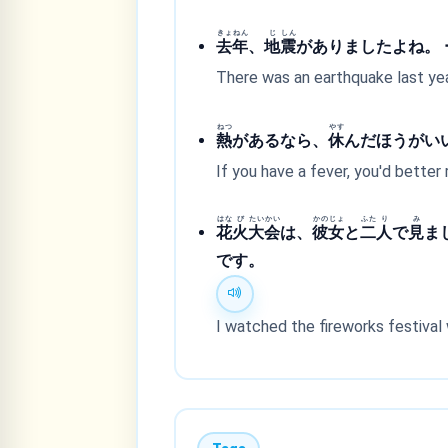
きょ
ねん
じ
しん
去
年
、
地
震
がありましたよね。 
There was an earthquake last year,
ねつ
やす
熱
があるなら、
休
んだほうがいい
If you have a fever, you'd better re
はな
び
たい
かい
かの
じょ
ふた
り
み
花
火
大
会
は、
彼
女
と
二
人
で
見
ま
です。
I watched the fireworks festival wi