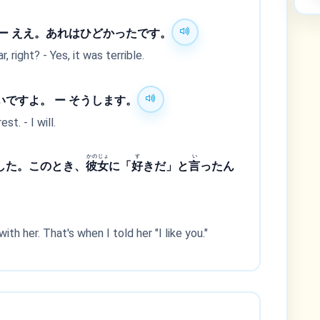
ー ええ。あれはひどかったです。
 right? - Yes, it was terrible.
ですよ。 ー そうします。
st. - I will.
かの
じょ
す
い
した。このとき、
彼
女
に「
好
きだ」と
言
ったん
th her. That's when I told her "I like you."