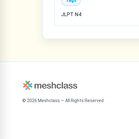
Tags
JLPT N4
©
2026
Meshclass — All Rights Reserved