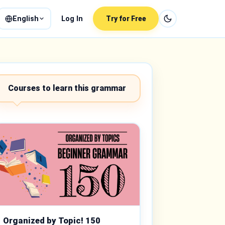
English
Log In
Try for Free
Courses to learn this grammar
Organized by Topic! 150