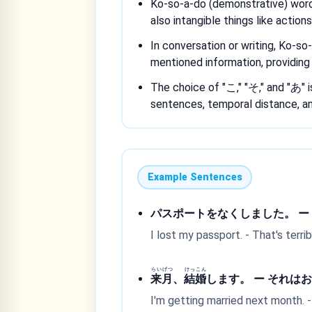
Ko-so-a-do (demonstrative) words
also intangible things like action
In conversation or writing, Ko-so
mentioned information, providing
The choice of "こ," "そ," and "あ" 
sentences, temporal distance, an
Example Sentences
パスポートをなくしました。 ー
I lost my passport. - That's terrib
らい
げつ
けっ
こん
来
月
、
結
婚
します。 ー それは
I'm getting married next month. -