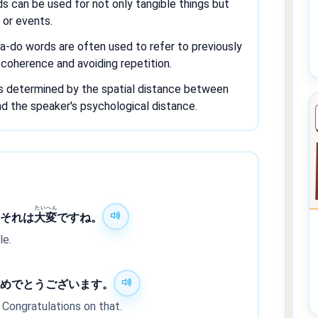
 can be used for not only tangible things but
s or events.
-a-do words are often used to refer to previously
 coherence and avoiding repetition.
is determined by the spatial distance between
d the speaker's psychological distance.
たい
へん
 それは
大
変
ですね。
le.
おめでとうございます。
 Congratulations on that.