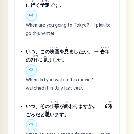
い
よ
てい
に
行
く
予
定
です。
When are you going to Tokyo? - I plan to
go this winter.
えい
が
み
きょ
ねん
いつ、この
映
画
を
見
ましたか。 ー
去
年
がつ
み
の7
月
に
見
ました。
When did you watch this movie? - I
watched it in July last year.
し
ごと
お
じ
いつ、その
仕
事
が
終
わりますか。 ー 6
時
おも
ごろだと
思
います。