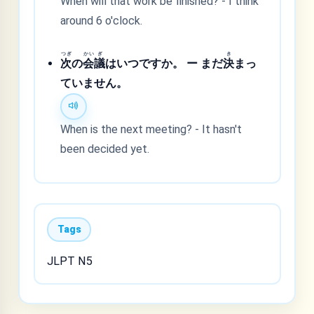
When will that work be finished? - I think
around 6 o'clock.
つぎ
かい
ぎ
き
次
の
会
議
はいつですか。 ー まだ
決
まっ
ていません。
When is the next meeting? - It hasn't
been decided yet.
Tags
JLPT N5