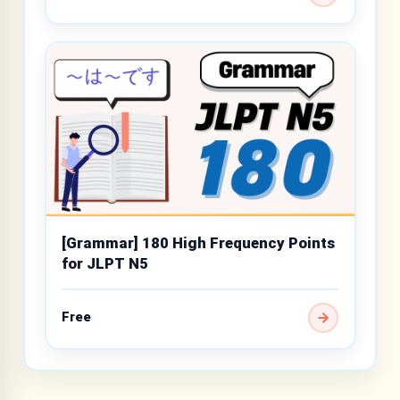
[Grammar] 180 High Frequency Points
for JLPT N5
Free