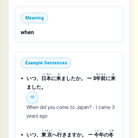
Meaning
when
Example Sentences
に
ほん
き
ねん
まえ
き
いつ、
日
本
に
来
ましたか。 ー 3
年
前
に
来
ました。
When did you come to Japan? - I came 3
years ago.
とう
きょう
い
こと
し
ふゆ
いつ、
東
京
へ
行
きますか。 ー
今
年
の
冬