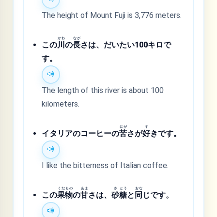
The height of Mount Fuji is 3,776 meters.
かわ
なが
この
川
の
長
さは、だいたい100キロで
す。
The length of this river is about 100
kilometers.
にが
す
イタリアのコーヒーの
苦
さが
好
きです。
I like the bitterness of Italian coffee.
くだ
もの
あま
さ
とう
おな
この
果
物
の
甘
さは、
砂
糖
と
同
じです。