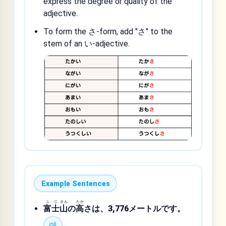
express the degree or quality of the
adjective.
To form the さ-form, add "さ" to the
stem of an い-adjective.
Example Sentences
ふ
じ
さん
たか
富
士
山
の
高
さは、3,776メートルです。