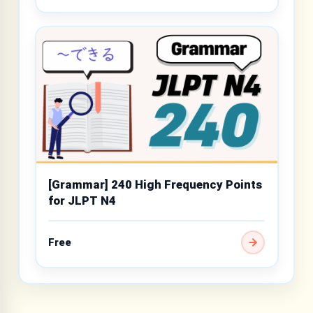
[Grammar] 240 High Frequency Points
for JLPT N4
Free