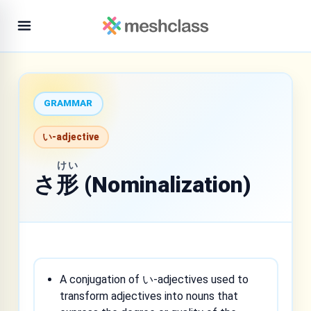
GRAMMAR
い-adjective
けい
さ
形
(Nominalization)
A conjugation of い-adjectives used to
transform adjectives into nouns that