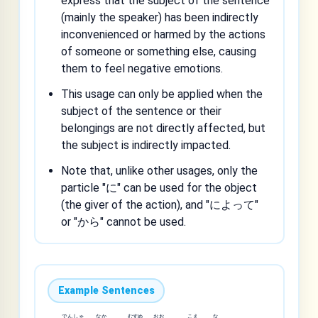
express that the subject of the sentence
(mainly the speaker) has been indirectly
inconvenienced or harmed by the actions
of someone or something else, causing
them to feel negative emotions.
This usage can only be applied when the
subject of the sentence or their
belongings are not directly affected, but
the subject is indirectly impacted.
Note that, unlike other usages, only the
particle "に" can be used for the object
(the giver of the action), and "によって"
or "から" cannot be used.
Example Sentences
でん
しゃ
なか
むすめ
おお
こえ
な