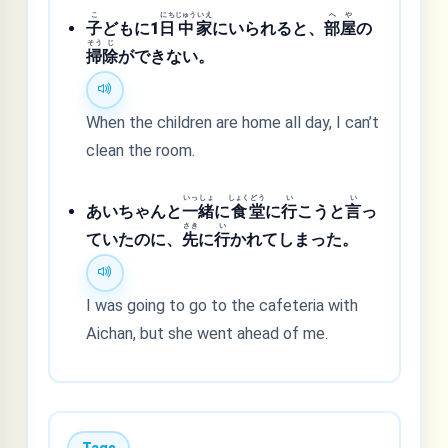
こ
にち
じゅう
いえ
へ
や
子
どもに1
日
中
家
にいられると、
部
屋
の
そう
じ
掃
除
ができない。
When the children are home all day, I can’t
clean the room.
いっ
しょ
しょく
どう
い
い
あいちゃんと
一
緒
に
食
堂
に
行
こうと
言
っ
さき
い
ていたのに、
先
に
行
かれてしまった。
I was going to go to the cafeteria with
Aichan, but she went ahead of me.