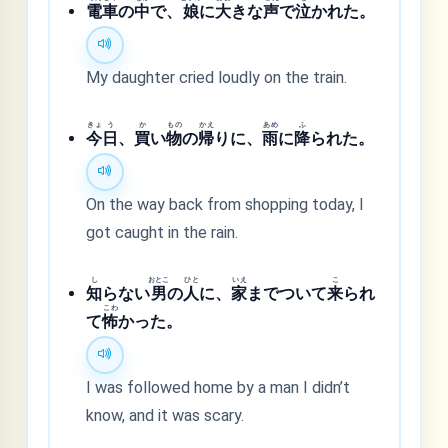
電
車
の
中
で、
娘
に
大
きな
声
で
泣
かれた。
My daughter cried loudly on the train.
きょ
う
か
もの
かえ
あめ
ふ
今
日
、
買
い
物
の
帰
りに、
雨
に
降
られた。
On the way back from shopping today, I
got caught in the rain.
し
おとこ
ひと
いえ
こ
知
らない
男
の
人
に、
家
までついて
来
られ
こわ
て
怖
かった。
I was followed home by a man I didn’t
know, and it was scary.