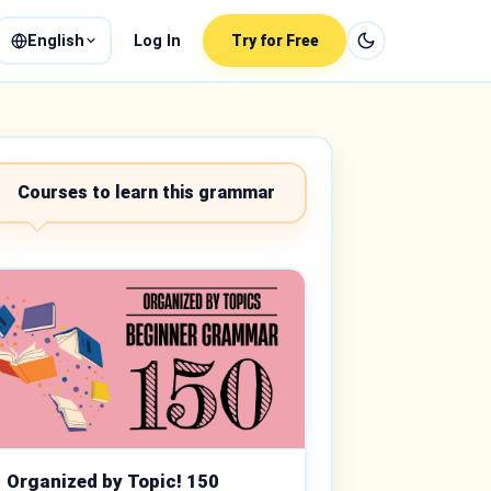
English
Log In
Try for Free
Courses to learn this grammar
Organized by Topic! 150