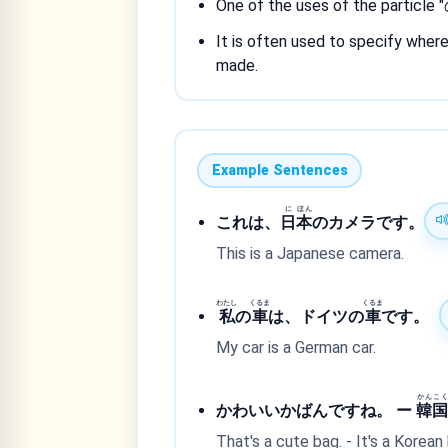
One of the uses of the particle "
It is often used to specify whe
made.
Example Sentences
に
ほん
これは、
日
本
のカメラです。
This is a Japanese camera.
わたし
くるま
くるま
私
の
車
は、ドイツの
車
です。
My car is a German car.
かん
こく
かわいいかばんですね。 ー
韓
That's a cute bag. - It's a Korean