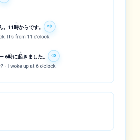
じ
。11
時
からです。
k. It's from 11 o'clock.
じ
お
 6
時
に
起
きました。
 - I woke up at 6 o'clock.