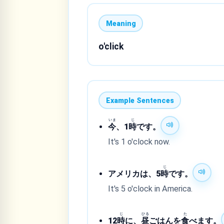
Meaning
o'click
Example Sentences
いま
じ
今
、1
時
です。
It's 1 o'clock now.
じ
アメリカは、5
時
です。
It's 5 o'clock in America.
じ
ひる
た
12
時
に、
昼
ごはんを
食
べます。