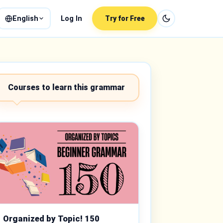
English
Log In
Try for Free
Courses to learn this grammar
Organized by Topic! 150