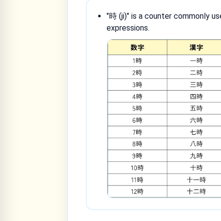
"時 (ji)" is a counter commonly us
expressions.