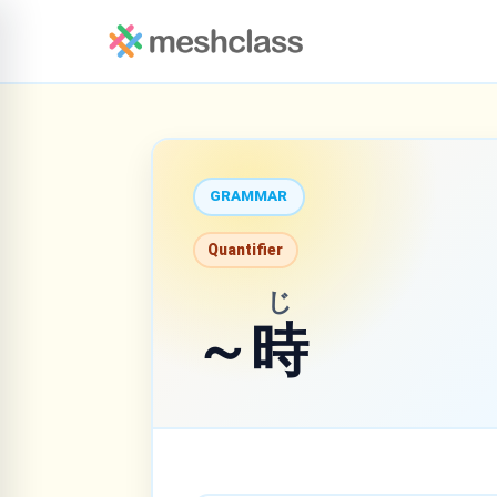
GRAMMAR
Quantifier
じ
～
時