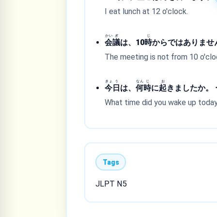
I eat lunch at 12 o'clock.
かい
ぎ
じ
会
議
は、10
時
からではありません
The meeting is not from 10 o'cloc
きょ
う
なん
じ
お
今
日
は、
何
時
に
起
きましたか。 ー
What time did you wake up today?
Tags
JLPT N5