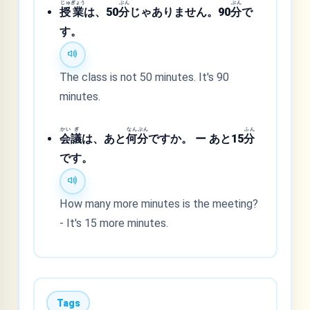
じゅ
ぎょう
ぷん
ぷん
授
業
は、50
分
じゃありません。90
分
で
す。
The class is not 50 minutes. It's 90
minutes.
かい
ぎ
なん
ぷん
ふん
会
議
は、あと
何
分
ですか。 ー あと15
分
です。
How many more minutes is the meeting?
- It's 15 more minutes.
Tags