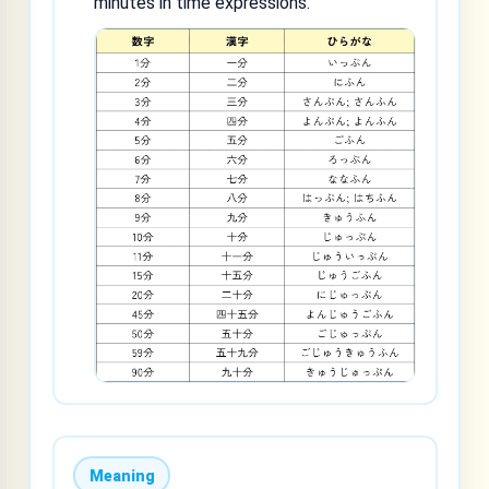
minutes in time expressions.
Meaning