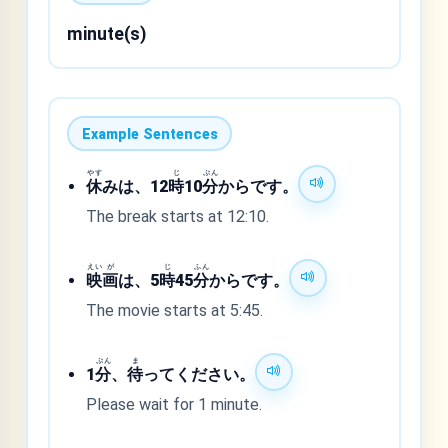
minute(s)
Example Sentences
やす
じ
ぷん
休
みは、12
時
10
分
からです。
The break starts at 12:10.
えい
が
じ
ふん
映
画
は、5
時
45
分
からです。
The movie starts at 5:45.
ぷん
ま
1
分
、
待
ってください。
Please wait for 1 minute.