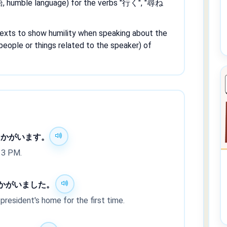
, humble language) for the verbs "行く", "尋ね
ontexts to show humility when speaking about the
people or things related to the speaker) of
うかがいます。
t 3 PM.
かがいました。
president's home for the first time.