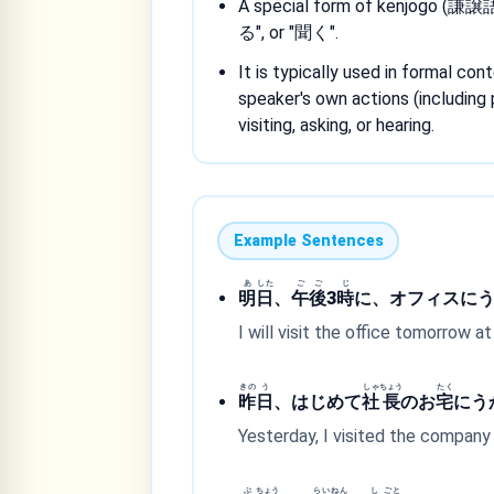
A special form of kenjogo (謙譲語
る", or "聞く".
It is typically used in formal c
speaker's own actions (including 
visiting, asking, or hearing.
Example Sentences
あ
した
ご
ご
じ
明
日
、
午
後
3
時
に、オフィスに
I will visit the office tomorrow a
きの
う
しゃ
ちょう
たく
昨
日
、はじめて
社
長
のお
宅
にう
Yesterday, I visited the company 
ぶ
ちょう
らい
ねん
し
ごと