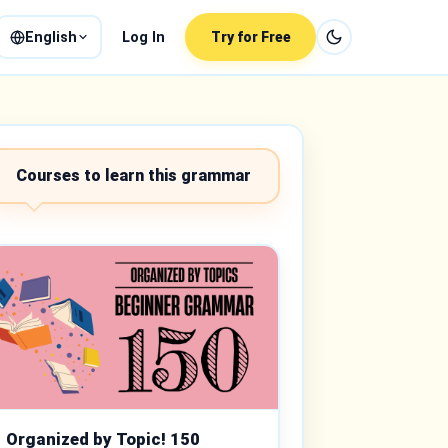
English
Log In
Try for Free
Courses to learn this grammar
Organized by Topic! 150