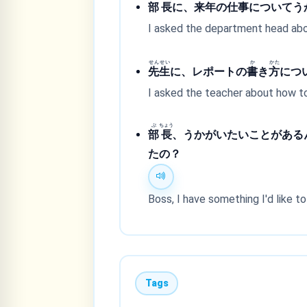
部
長
に、
来
年
の
仕
事
についてう
I asked the department head abo
せん
せい
か
かた
先
生
に、レポートの
書
き
方
につ
I asked the teacher about how to
ぶ
ちょう
部
長
、うかがいたいことがある
たの？
Boss, I have something I'd like to
Tags