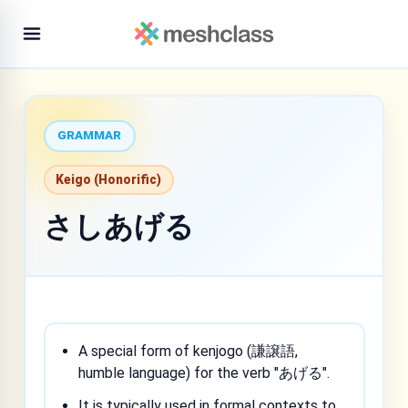
GRAMMAR
Keigo (Honorific)
さしあげる
A special form of kenjogo (謙譲語,
humble language) for the verb "あげる".
It is typically used in formal contexts to