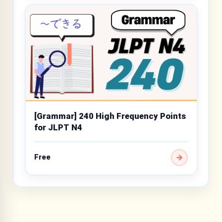
[Grammar] 240 High Frequency Points
for JLPT N4
Free