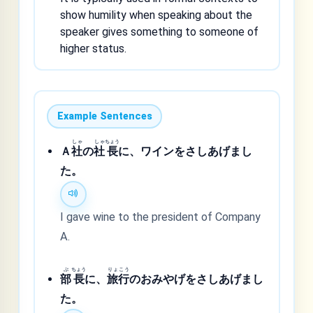
show humility when speaking about the
speaker gives something to someone of
higher status.
Example Sentences
しゃ
しゃ
ちょう
Ａ
社
の
社
長
に、ワインをさしあげまし
た。
I gave wine to the president of Company
A.
ぶ
ちょう
りょ
こう
部
長
に、
旅
行
のおみやげをさしあげまし
た。