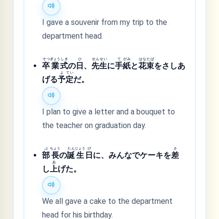
I gave a souvenir from my trip to the
department head.
そつ
ぎょう
しき
ひ
せん
せい
て
がみ
はな
たば
卒
業
式
の
日
、
先
生
に
手
紙
と
花
束
をさしあ
よ
てい
げる
予
定
だ。
I plan to give a letter and a bouquet to
the teacher on graduation day.
ぶ
ちょう
たん
じょう
び
さ
部
長
の
誕
生
日
に、みんなでケーキを
差
あ
し
上
げた。
We all gave a cake to the department
head for his birthday.