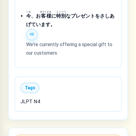
いま
きゃく
さま
とく
べつ
今
、お
客
様
に
特
別
なプレゼントをさしあ
げています。
We're currently offering a special gift to
our customers.
Tags
JLPT N4