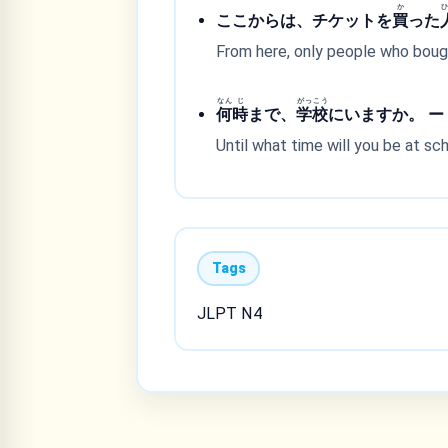
か
ここからは、チケットを
買
った
From here, only people who bough
なん
じ
がっ
こう
何
時
まで、
学
校
にいますか。 ー 
Until what time will you be at scho
Tags
JLPT N4