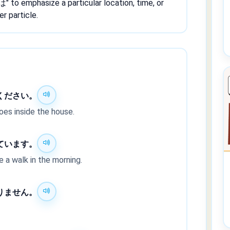
は" to emphasize a particular location, time, or
r particle.
ください。
oes inside the house.
ています。
 a walk in the morning.
りません。