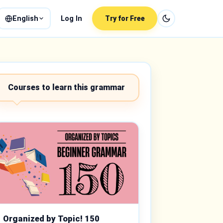
English
Log In
Try for Free
Courses to learn this grammar
Organized by Topic! 150