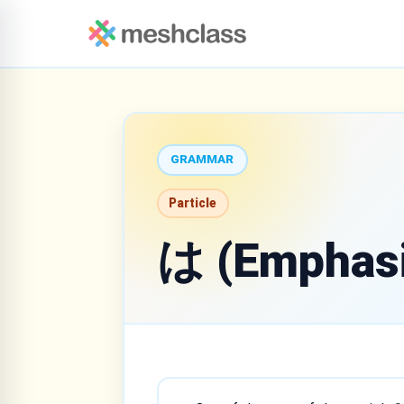
GRAMMAR
Particle
は (Emphasi