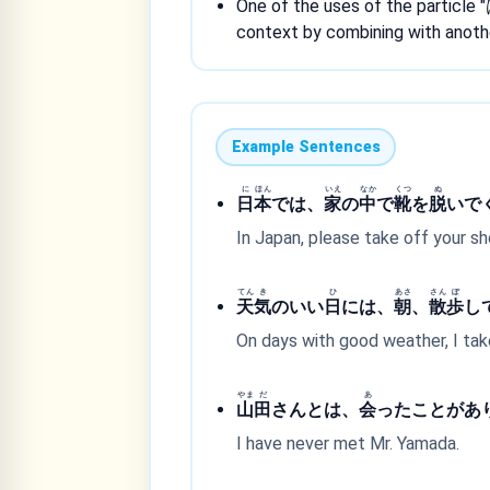
One of the uses of the particle "
context by combining with anothe
Example Sentences
に
ほん
いえ
なか
くつ
ぬ
日
本
では、
家
の
中
で
靴
を
脱
いで
In Japan, please take off your sh
てん
き
ひ
あさ
さん
ぽ
天
気
のいい
日
には、
朝
、
散
歩
し
On days with good weather, I take
やま
だ
あ
山
田
さんとは、
会
ったことがあ
I have never met Mr. Yamada.