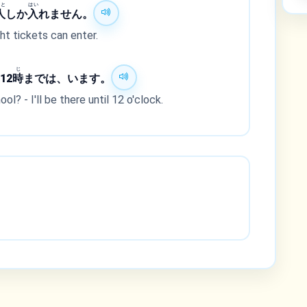
ひと
はい
人
しか
入
れません。
t tickets can enter.
じ
12
時
までは、います。
ol? - I'll be there until 12 o'clock.