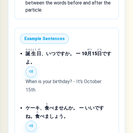
between the words before and after the
particle.
Example Sentences
たん
じょう
び
がつ
にち
誕
生
日
、いつですか。 ー 10
月
15
日
です
よ。
When is your birthday? - It's October
15th.
た
ケーキ、
食
べませんか。 ー いいです
た
ね。
食
べましょう。