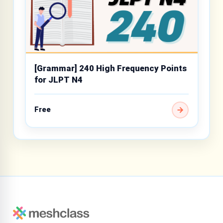
[Grammar] 240 High Frequency Points
for JLPT N4
Free