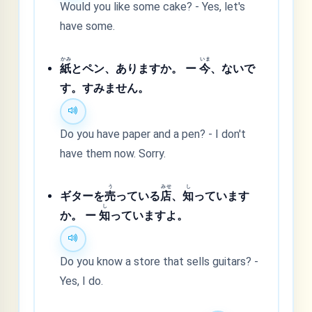
Would you like some cake? - Yes, let's
have some.
かみ
いま
紙
とペン、ありますか。 ー
今
、ないで
す。すみません。
Do you have paper and a pen? - I don't
have them now. Sorry.
う
みせ
し
ギターを
売
っている
店
、
知
っています
し
か。 ー
知
っていますよ。
Do you know a store that sells guitars? -
Yes, I do.