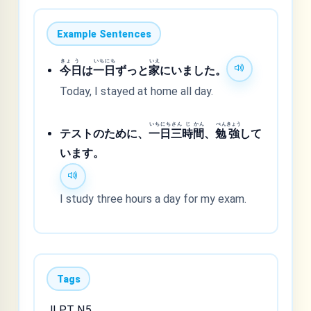
Example Sentences
きょ
う
いち
にち
いえ
今
日
は
一
日
ずっと
家
にいました。
Today, I stayed at home all day.
いち
にち
さん
じ
かん
べん
きょう
テストのために、
一
日
三
時
間
、
勉
強
して
います。
I study three hours a day for my exam.
Tags
JLPT N5