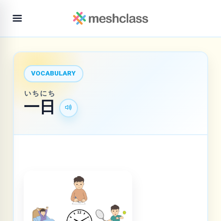
VOCABULARY
いち
にち
一
日