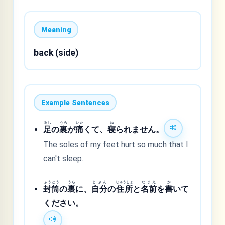
Meaning
back (side)
Example Sentences
あし
うら
いた
ね
足
の
裏
が
痛
くて、
寝
られません。
The soles of my feet hurt so much that I
can't sleep.
ふうとう
うら
じぶん
じゅうしょ
なまえ
か
封筒
の
裏
に、
自分
の
住所
と
名前
を
書
いて
ください。