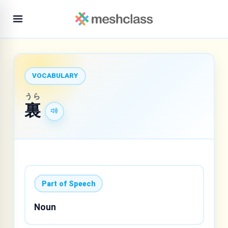
VOCABULARY
うら
裏
Part of Speech
Noun