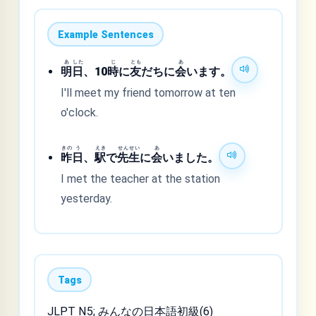
Example Sentences
あ
した
じ
とも
あ
明
日
、10
時
に
友
だちに
会
います。
I'll meet my friend tomorrow at ten
o'clock.
きの
う
えき
せん
せい
あ
昨
日
、
駅
で
先
生
に
会
いました。
I met the teacher at the station
yesterday.
Tags
JLPT N5; みんなの日本語初級(6)