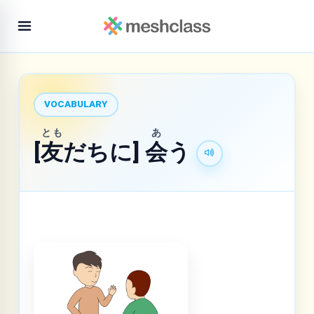
VOCABULARY
とも
あ
[
友
だちに]
会
う