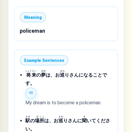
Meaning
policeman
Example Sentences
しょう
らい
ゆめ
まわ
将
来
の
夢
は、お
巡
りさんになることで
す。
My dream is to become a policeman.
えき
ば
しょ
まわ
き
駅
の
場
所
は、お
巡
りさんに
聞
いてくださ
い。