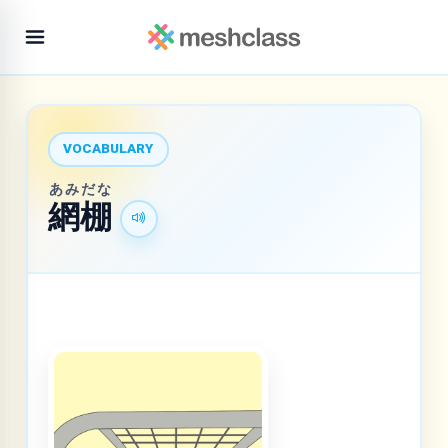
VOCABULARY
あみだな
網棚