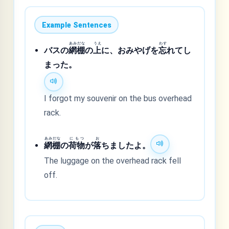
Example Sentences
あみだな
うえ
わす
バスの
網棚
の
上
に、おみやげを
忘
れてし
まった。
I forgot my souvenir on the bus overhead
rack.
あみだな
にもつ
お
網棚
の
荷物
が
落
ちましたよ。
The luggage on the overhead rack fell
off.