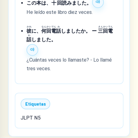
この
本
は、
十
回
読
みました。
He leído este libro diez veces.
かれ
なん
かい
でん
わ
さん
かい
でん
彼
に、
何
回
電
話
しましたか。 ー
三
回
電
わ
話
しました。
¿Cuántas veces lo llamaste? - Lo llamé
tres veces.
Etiquetas
JLPT N5