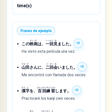
time(s)
Frases de ejemplo
えい
が
いっ
かい
み
この
映
画
は、
一
回
見
ました。
He visto esta película una vez.
やま
だ
に
かい
あ
山
田
さんに、
二
回
会
いました。
Me encontré con Yamada dos veces.
かん
じ
ひゃっ
かい
れん
しゅう
漢
字
を、
百
回
練
習
します。
Practicaré los kanji cien veces.
ほん
じゅっ
かい
よ