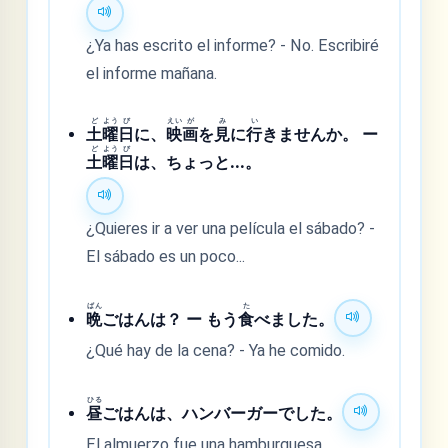
¿Ya has escrito el informe? - No. Escribiré
el informe mañana.
ど
よう
び
えい
が
み
い
土
曜
日
に、
映
画
を
見
に
行
きませんか。 ー
ど
よう
び
土
曜
日
は、ちょっと...。
¿Quieres ir a ver una película el sábado? -
El sábado es un poco...
ばん
た
晩
ごはんは？ ー もう
食
べました。
¿Qué hay de la cena? - Ya he comido.
ひる
昼
ごはんは、ハンバーガーでした。
El almuerzo fue una hamburguesa.