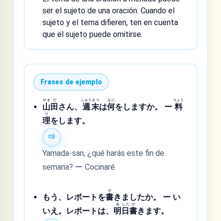
ser el sujeto de una oración. Cuando el
sujeto y el tema difieren, ten en cuenta
que el sujeto puede omitirse.
Frases de ejemplo
やま
だ
しゅう
まつ
なに
りょう
山
田
さん、
週
末
は
何
をしますか。 ー
料
り
理
をします。
Yamada-san, ¿qué harás este fin de
semana? ー Cocinaré.
か
もう、レポートを
書
きましたか。 ー い
あ
した
か
いえ。レポートは、
明
日
書
きます。