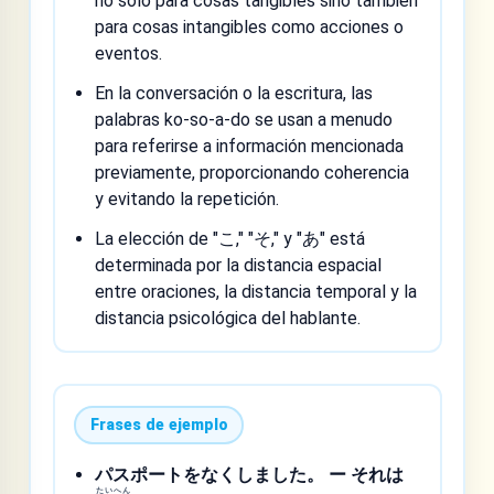
no solo para cosas tangibles sino también
para cosas intangibles como acciones o
eventos.
En la conversación o la escritura, las
palabras ko-so-a-do se usan a menudo
para referirse a información mencionada
previamente, proporcionando coherencia
y evitando la repetición.
La elección de "こ," "そ," y "あ" está
determinada por la distancia espacial
entre oraciones, la distancia temporal y la
distancia psicológica del hablante.
Frases de ejemplo
パスポートをなくしました。 ー それは
たい
へん