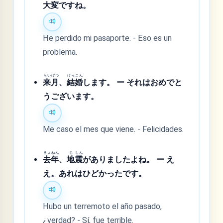
大
変
ですね。
He perdido mi pasaporte. - Eso es un
problema.
らい
げつ
けっ
こん
来
月
、
結
婚
します。 ー それはおめでと
うございます。
Me caso el mes que viene. - Felicidades.
きょ
ねん
じ
しん
去
年
、
地
震
がありましたよね。 ー え
え。あれはひどかったです。
Hubo un terremoto el año pasado,
¿verdad? - Sí, fue terrible.