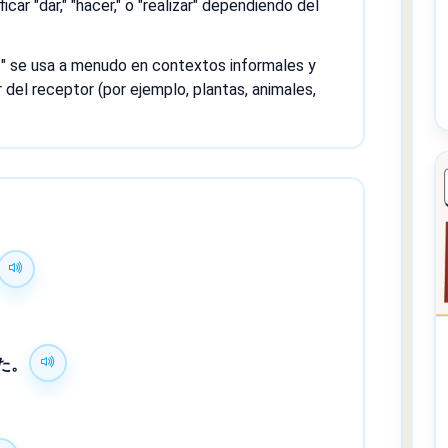
icar "dar," "hacer," o "realizar" dependiendo del
" se usa a menudo en contextos informales y
r del receptor (por ejemplo, plantas, animales,
た。