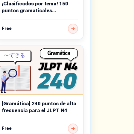
¡Clasificados por tema! 150
puntos gramaticales
importantes de nivel básico
Free
[Gramática] 240 puntos de alta
frecuencia para el JLPT N4
Free