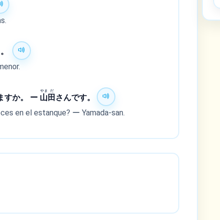
s.
た。
menor.
やま
だ
ますか。 ー
山
田
さんです。
eces en el estanque? ー Yamada-san.