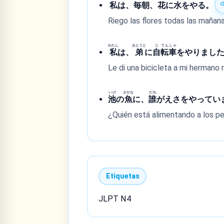
私
は、
毎
朝
、
花
に
水
をやる。
Riego las flores todas las mañana
わたし
おとうと
じ
てん
しゃ
私
は、
弟
に
自
転
車
をやりまし
Le di una bicicleta a mi hermano 
いけ
さかな
だれ
池
の
魚
に、
誰
がえさをやってい
¿Quién está alimentando a los p
Etiquetas
JLPT N4