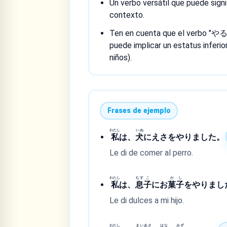
Un verbo versátil que puede signif
contexto.
Ten en cuenta que el verbo "やる
puede implicar un estatus inferio
niños).
Frases de ejemplo
わたし
いぬ
私
は、
犬
にえさをやりました。
Le di de comer al perro.
わたし
むす
こ
か
し
私
は、
息
子
にお
菓
子
をやりまし
Le di dulces a mi hijo.
わたし
まい
あさ
はな
みず