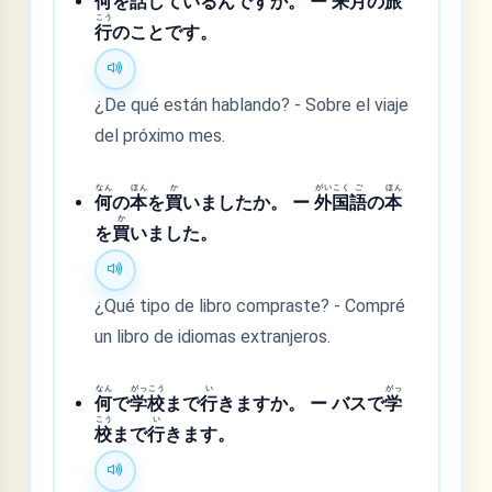
何
を
話
しているんですか。 ー
来
月
の
旅
こう
行
のことです。
¿De qué están hablando? - Sobre el viaje
del próximo mes.
なん
ほん
か
がい
こく
ご
ほん
何
の
本
を
買
いましたか。 ー
外
国
語
の
本
か
を
買
いました。
¿Qué tipo de libro compraste? - Compré
un libro de idiomas extranjeros.
なん
がっ
こう
い
がっ
何
で
学
校
まで
行
きますか。 ー バスで
学
こう
い
校
まで
行
きます。