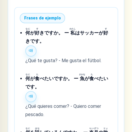
Frases de ejemplo
なに
す
わたし
す
何
が
好
きですか。 ー
私
はサッカーが
好
きです。
¿Qué te gusta? - Me gusta el fútbol.
なに
た
さかな
た
何
が
食
べたいですか。 ー
魚
が
食
べたい
です。
¿Qué quieres comer? - Quiero comer
pescado.
なに
はな
らい
げつ
りょ