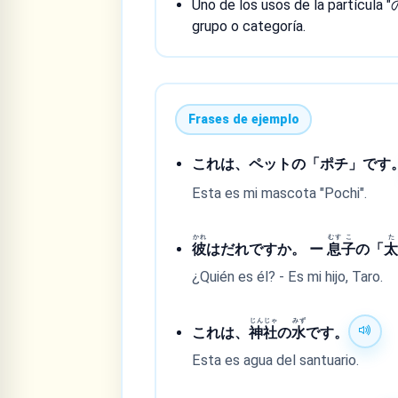
Uno de los usos de la partícula "
grupo o categoría.
Frases de ejemplo
これは、ペットの「ポチ」です
Esta es mi mascota "Pochi".
かれ
むす
こ
た
彼
はだれですか。 ー
息
子
の「
¿Quién es él? - Es mi hijo, Taro.
じん
じゃ
みず
これは、
神
社
の
水
です。
Esta es agua del santuario.