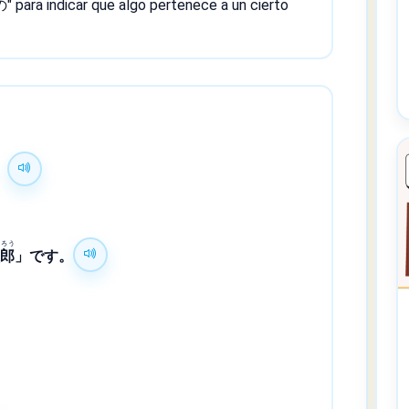
の" para indicar que algo pertenece a un cierto
。
ろう
太
郎
」です。