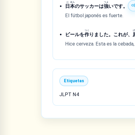
に
ほん
つよ
日
本
のサッカーは
強
いです。
El fútbol japonés es fuerte.
つく
ビールを
作
りました。これが、
Hice cerveza. Esta es la cebada, 
Etiquetas
JLPT N4