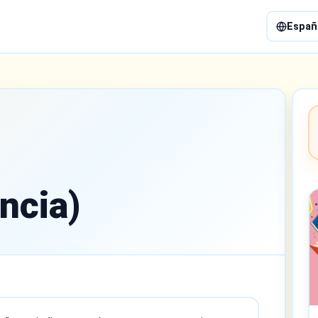
Españ
ncia)