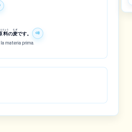
げん
りょう
むぎ
原
料
の
麦
です。
la materia prima.