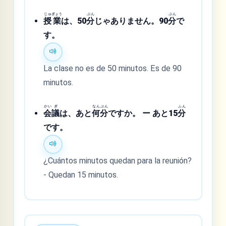
じゅ
ぎょう
ぷん
ぷん
授
業
は、50
分
じゃありません。90
分
で
す。
La clase no es de 50 minutos. Es de 90
minutos.
かい
ぎ
なん
ぷん
ふん
会
議
は、あと
何
分
ですか。 ー あと15
分
です。
¿Cuántos minutos quedan para la reunión?
- Quedan 15 minutos.