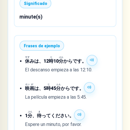
Significado
minute(s)
Frases de ejemplo
やす
じ
ぷん
休
みは、12
時
10
分
からです。
El descanso empieza a las 12:10.
えい
が
じ
ふん
映
画
は、5
時
45
分
からです。
La película empieza a las 5:45.
ぷん
ま
1
分
、
待
ってください。
Espere un minuto, por favor.