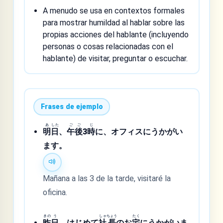
A menudo se usa en contextos formales
para mostrar humildad al hablar sobre las
propias acciones del hablante (incluyendo
personas o cosas relacionadas con el
hablante) de visitar, preguntar o escuchar.
Frases de ejemplo
あ
した
ご
ご
じ
明
日
、
午
後
3
時
に、オフィスにうかがい
ます。
Mañana a las 3 de la tarde, visitaré la
oficina.
きの
う
しゃ
ちょう
たく
昨
日
、はじめて
社
長
のお
宅
にうかがいま