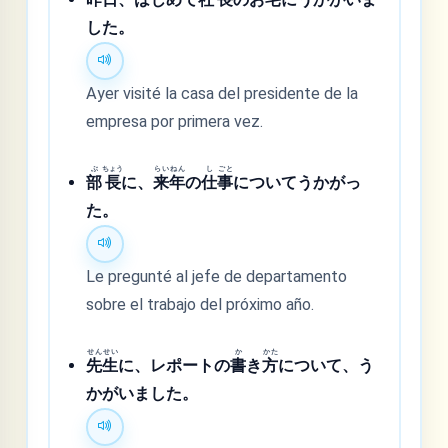
した。
Ayer visité la casa del presidente de la
empresa por primera vez.
ぶ
ちょう
らい
ねん
し
ごと
部
長
に、
来
年
の
仕
事
についてうかがっ
た。
Le pregunté al jefe de departamento
sobre el trabajo del próximo año.
せん
せい
か
かた
先
生
に、レポートの
書
き
方
について、う
かがいました。