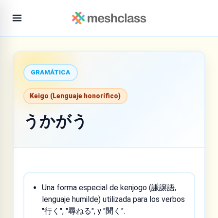
GRAMÁTICA
Keigo (Lenguaje honorífico)
うかがう
Una forma especial de kenjogo (謙譲語,
lenguaje humilde) utilizada para los verbos
"行く", "尋ねる", y "聞く".