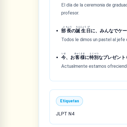
El día de la ceremonia de graduac
profesor.
ぶ
ちょう
たん
じょう
び
部
長
の
誕
生
日
に、みんなでケ
Todos le dimos un pastel al jef
いま
きゃく
さま
とく
べつ
今
、お
客
様
に
特
別
なプレゼント
Actualmente estamos ofreciendo 
Etiquetas
JLPT N4