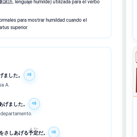
謙譲語, lenguaje humilde) utilizada para el verbo
ormales para mostrar humildad cuando el
atus superior.
げました。
sa A.
あげました。
de departamento.
よ
てい
をさしあげる
予
定
だ。