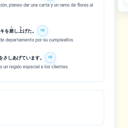
ión, planeo dar una carta y un ramo de flores al
さ
あ
ーキを
差
し
上
げた。
e de departamento por su cumpleaños.
をさしあげています。
un regalo especial a los clientes.