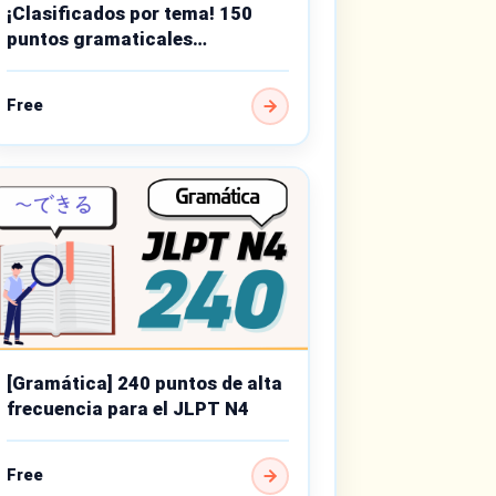
¡Clasificados por tema! 150
puntos gramaticales
importantes de nivel básico
Free
[Gramática] 240 puntos de alta
frecuencia para el JLPT N4
Free