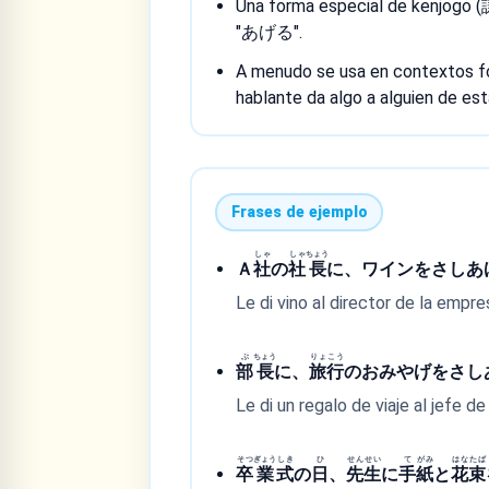
Una forma especial de kenjogo (
"あげる".
A menudo se usa en contextos f
hablante da algo a alguien de est
Frases de ejemplo
しゃ
しゃ
ちょう
Ａ
社
の
社
長
に、ワインをさしあ
Le di vino al director de la empre
ぶ
ちょう
りょ
こう
部
長
に、
旅
行
のおみやげをさし
Le di un regalo de viaje al jefe 
そつ
ぎょう
しき
ひ
せん
せい
て
がみ
はな
たば
卒
業
式
の
日
、
先
生
に
手
紙
と
花
束