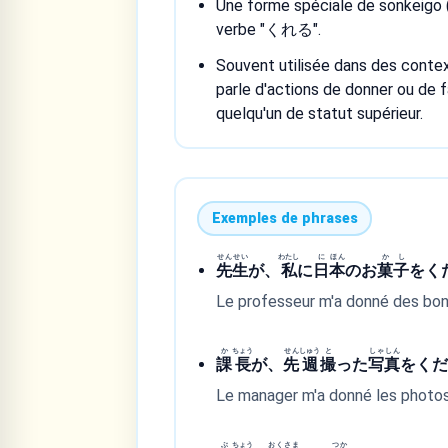
Une forme spéciale de sonkeigo 
verbe "くれる".
Souvent utilisée dans des conte
parle d'actions de donner ou de f
quelqu'un de statut supérieur.
Exemples de phrases
せん
せい
わたし
に
ほん
か
し
先
生
が、
私
に
日
本
のお
菓
子
をく
Le professeur m'a donné des bon
か
ちょう
せん
しゅう
と
しゃ
しん
課
長
が、
先
週
撮
った
写
真
をく
Le manager m'a donné les photos q
ぶ
ちょう
おく
さま
つか