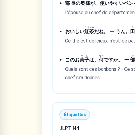
部
長
の
奥
様
が、
使
いやすいペン
L'épouse du chef de département m
こう
ちゃ
た
おいしい
紅
茶
だね。 ー うん。
Ce thé est délicieux, n'est-ce pas
か
し
なん
ぶ
このお
菓
子
は、
何
ですか。 ー
Quels sont ces bonbons ? - Ce so
chef m'a donnés.
Étiquettes
JLPT N4