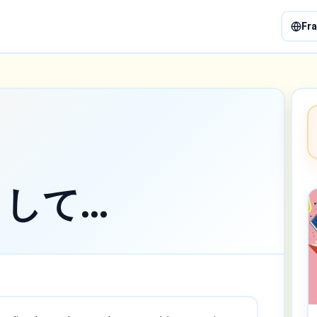
Fra
 まして…