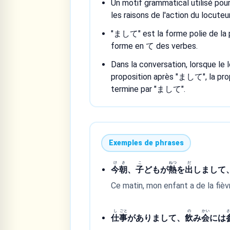
Un motif grammatical utilisé pour
les raisons de l'action du locuteu
"まして" est la forme polie de la pa
forme en て des verbes.
Dans la conversation, lorsque le 
proposition après "まして", la pro
termine par "まして".
Exemples de phrases
け
さ
こ
ねつ
だ
今
朝
、
子
どもが
熱
を
出
しまして
Ce matin, mon enfant a de la fièv
し
ごと
の
かい
仕
事
がありまして、
飲
み
会
には