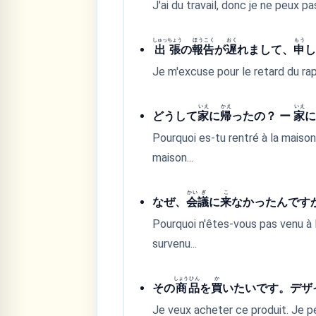
J'ai du travail, donc je ne peux pas
しゅっ
ちょう
ほう
こく
おく
もう
出
張
の
報
告
が
遅
れまして、
申
Je m'excuse pour le retard du ra
いえ
かえ
いえ
どうして
家
に
帰
ったの？ ー
家
Pourquoi es-tu rentré à la maison
maison...
かい
ぎ
こ
なぜ、
会
議
に
来
なかったんです
Pourquoi n'êtes-vous pas venu à 
survenu...
しょう
ひん
か
その
商
品
を
買
いたいです。デザ
Je veux acheter ce produit. Je p