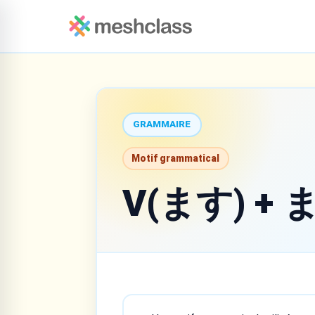
GRAMMAIRE
Motif grammatical
V(ます) +