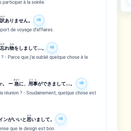
 participer à la soirée.
わけ
し
訳
ありません。
pport de voyage d'affaires.
わす
もの
に
忘
れ
物
をしまして...。
 ? - Parce que j'ai oublié quelque chose à la
きゅう
よう
じ
か。 ー
急
に、
用
事
ができまして...。
la réunion ? - Soudainement, quelque chose est
おも
インがいいと
思
いまして。
ense que le design est bon.