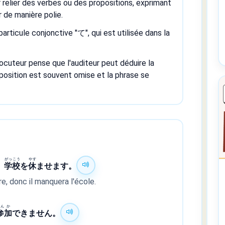
 relier des verbes ou des propositions, exprimant
r de manière polie.
rticule conjonctive "て", qui est utilisée dans la
locuteur pense que l'auditeur peut déduire la
position est souvent omise et la phrase se
がっ
こう
やす
、
学
校
を
休
ませます。
re, donc il manquera l'école.
さん
か
参
加
できません。