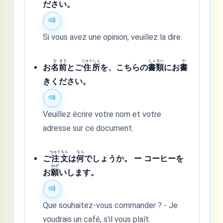
ださい。
Si vous avez une opinion, veuillez la dire.
な
まえ
じゅう
しょ
しょ
るい
か
お
名
前
とご
住
所
を、こちらの
書
類
にお
書
きください。
Veuillez écrire votre nom et votre
adresse sur ce document.
ちゅう
もん
なん
ご
注
文
は
何
でしょうか。 ー コーヒーを
ねが
お
願
いします。
Que souhaitez-vous commander ? - Je
voudrais un café, s'il vous plaît.