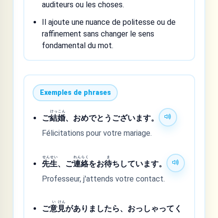
auditeurs ou les choses.
Il ajoute une nuance de politesse ou de
raffinement sans changer le sens
fondamental du mot.
Exemples de phrases
けっ
こん
ご
結
婚
、おめでとうございます。
Félicitations pour votre mariage.
せん
せい
れん
らく
ま
先
生
、ご
連
絡
をお
待
ちしています。
Professeur, j'attends votre contact.
い
けん
ご
意
見
がありましたら、おっしゃってく