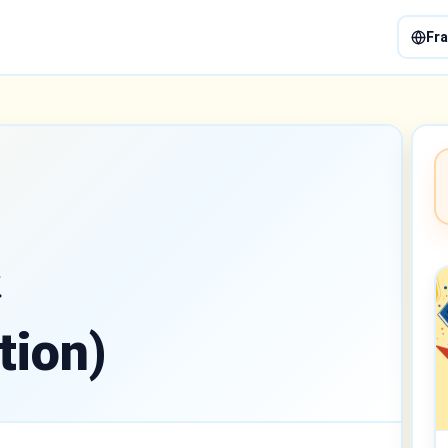
Fra
さ
tion)