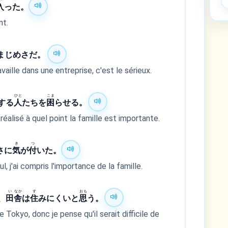
入
った。
nt.
まじめさだ。
aille dans une entreprise, c'est le sérieux.
ひと
こま
する
人
たちを
困
らせる。
 réalisé à quel point la famille est importante.
き
つ
さに
気
が
付
いた。
, j'ai compris l'importance de la famille.
い
なか
す
おも
、
田
舎
は
住
みにくいと
思
う。
Tokyo, donc je pense qu'il serait difficile de