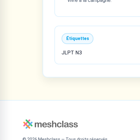
vivre à la campagne.
Étiquettes
JLPT N3
©
2026
Meshclass — Tous droits réservés