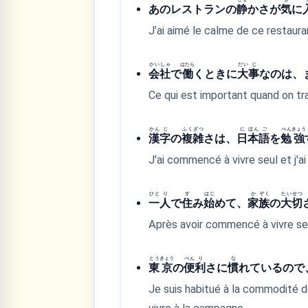
あのレストランの
静
かさが
気
に
J’ai aimé le calme de ce restaura
かい
しゃ
はたら
だい
じ
会
社
で
働
くときに
大
事
なのは、
Ce qui est important quand on trav
かん
じ
ふく
ざつ
に
ほん
ご
べん
きょう
漢
字
の
複
雑
さは、
日
本
語
を
勉
強
J'ai commencé à vivre seul et j'ai
ひと
り
す
はじ
か
ぞく
たい
せつ
一
人
で
住
み
始
めて、
家
族
の
大
切
Après avoir commencé à vivre seul
とう
きょう
べん
り
な
東
京
の
便
利
さに
慣
れているので
Je suis habitué à la commodité de 