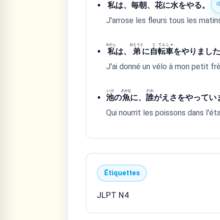
私
は、
毎
朝
、
花
に
水
をやる。
J'arrose les fleurs tous les matin
わたし
おとうと
じ
てん
しゃ
私
は、
弟
に
自
転
車
をやりまし
J'ai donné un vélo à mon petit frè
いけ
さかな
だれ
池
の
魚
に、
誰
がえさをやってい
Qui nourrit les poissons dans l'
Étiquettes
JLPT N4