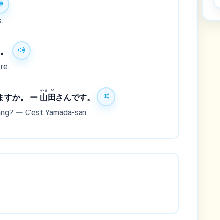
s.
た。
re.
やま
だ
ますか。 ー
山
田
さんです。
étang? ー C'est Yamada-san.