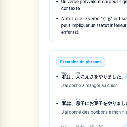
Un verbe polyvalent qui peut signi
contexte.
Notez que le verbe "やる" est sou
peut impliquer un statut inférieu
enfants).
Exemples de phrases
わたし
いぬ
私
は、
犬
にえさをやりました。
J'ai donné à manger au chien.
わたし
むす
こ
か
し
私
は、
息
子
にお
菓
子
をやりまし
J'ai donné des bonbons à mon fils
わたし
まい
あさ
はな
みず