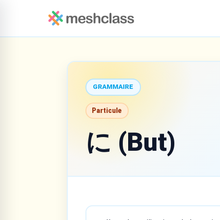
GRAMMAIRE
Particule
に (But)