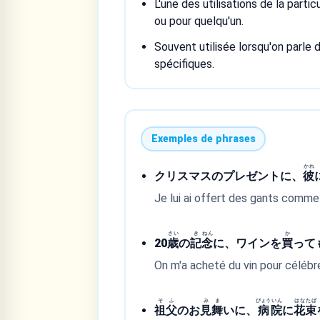
L'une des utilisations de la partic
ou pour quelqu'un.
Souvent utilisée lorsqu'on parle
spécifiques.
Exemples de phrases
かれ
クリスマスのプレゼントに、
彼
Je lui ai offert des gants comm
さい
き
ねん
か
20
歳
の
記
念
に、ワインを
買
って
On m'a acheté du vin pour célébr
そ
ふ
み
ま
びょう
いん
はな
たば
祖
父
のお
見
舞
いに、
病
院
に
花
束