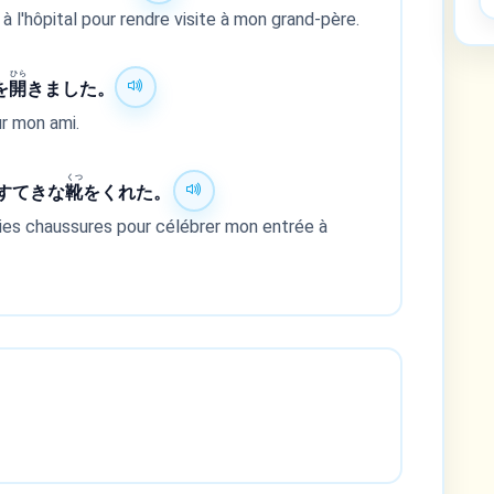
à l'hôpital pour rendre visite à mon grand-père.
ひら
を
開
きました。
ur mon ami.
くつ
すてきな
靴
をくれた。
lies chaussures pour célébrer mon entrée à