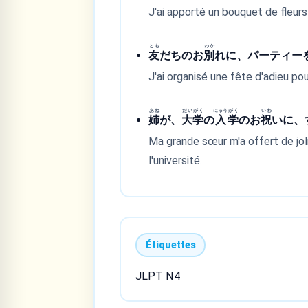
J'ai apporté un bouquet de fleurs 
とも
わか
友
だちのお
別
れに、パーティー
J'ai organisé une fête d'adieu po
あね
だい
がく
にゅう
がく
いわ
姉
が、
大
学
の
入
学
のお
祝
いに、
Ma grande sœur m'a offert de jo
l'université.
Étiquettes
JLPT N4