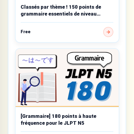
Classés par thème ! 150 points de
grammaire essentiels de niveau
débutant
Free
[Grammaire] 180 points à haute
fréquence pour le JLPT N5