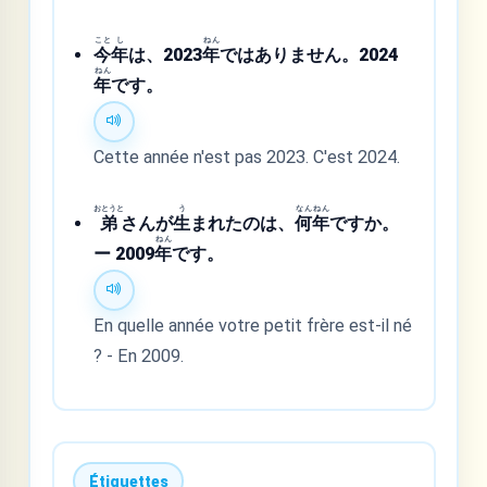
こと
し
ねん
今
年
は、2023
年
ではありません。2024
ねん
年
です。
Cette année n'est pas 2023. C'est 2024.
おとうと
う
なん
ねん
弟
さんが
生
まれたのは、
何
年
ですか。
ねん
ー 2009
年
です。
En quelle année votre petit frère est-il né
? - En 2009.
Étiquettes