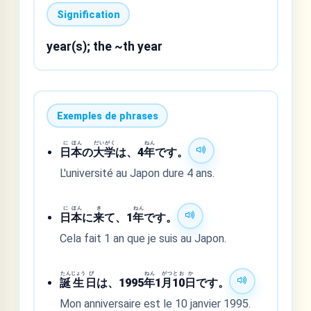
Signification
year(s); the ~th year
Exemples de phrases
に
ほん
だい
がく
ねん
日
本
の
大
学
は、4
年
です。
L'université au Japon dure 4 ans.
に
ほん
き
ねん
日
本
に
来
て、1
年
です。
Cela fait 1 an que je suis au Japon.
たん
じょう
び
ねん
がつ
と
お
か
誕
生
日
は、1995
年
1
月
1
0
日
です。
Mon anniversaire est le 10 janvier 1995.