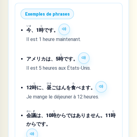
Exemples de phrases
いま
じ
今
、1
時
です。
Il est 1 heure maintenant.
じ
アメリカは、5
時
です。
Il est 5 heures aux États-Unis.
じ
ひる
た
12
時
に、
昼
ごはんを
食
べます。
Je mange le déjeuner à 12 heures.
かい
ぎ
じ
じ
会
議
は、10
時
からではありません。11
時
からです。