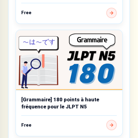
débutant
Free
[Grammaire] 180 points à haute
fréquence pour le JLPT N5
Free