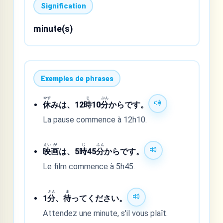
Signification
minute(s)
Exemples de phrases
やす
じ
ぷん
休
みは、12
時
10
分
からです。
La pause commence à 12h10.
えい
が
じ
ふん
映
画
は、5
時
45
分
からです。
Le film commence à 5h45.
ぷん
ま
1
分
、
待
ってください。
Attendez une minute, s'il vous plaît.