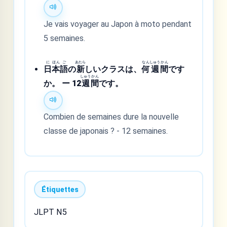
Je vais voyager au Japon à moto pendant
5 semaines.
に
ほん
ご
あたら
なん
しゅう
かん
日
本
語
の
新
しいクラスは、
何
週
間
です
しゅう
かん
か。 ー 12
週
間
です。
Combien de semaines dure la nouvelle
classe de japonais ? - 12 semaines.
Étiquettes
JLPT N5