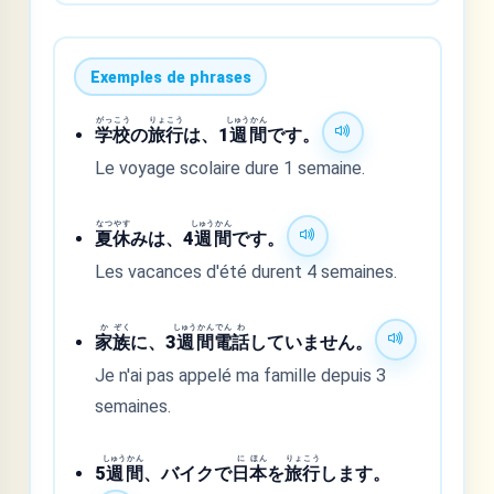
Exemples de phrases
がっ
こう
りょ
こう
しゅう
かん
学
校
の
旅
行
は、1
週
間
です。
Le voyage scolaire dure 1 semaine.
なつ
やす
しゅう
かん
夏
休
みは、4
週
間
です。
Les vacances d'été durent 4 semaines.
か
ぞく
しゅう
かん
でん
わ
家
族
に、3
週
間
電
話
していません。
Je n'ai pas appelé ma famille depuis 3
semaines.
しゅう
かん
に
ほん
りょ
こう
5
週
間
、バイクで
日
本
を
旅
行
します。