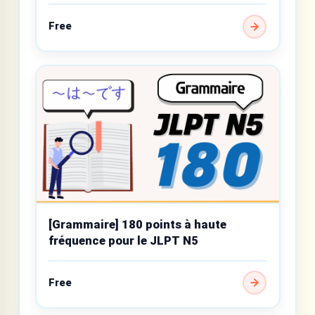
débutant
Free
[Grammaire] 180 points à haute
fréquence pour le JLPT N5
Free