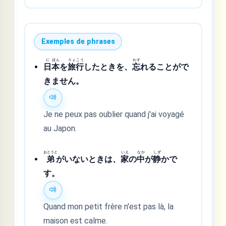
Exemples de phrases
に
ほん
りょ
こう
わす
日
本
を
旅
行
したときを、
忘
れることがで
きません。
Je ne peux pas oublier quand j'ai voyagé
au Japon.
おとうと
いえ
なか
しず
弟
がいないときは、
家
の
中
が
静
かで
す。
Quand mon petit frère n'est pas là, la
maison est calme.