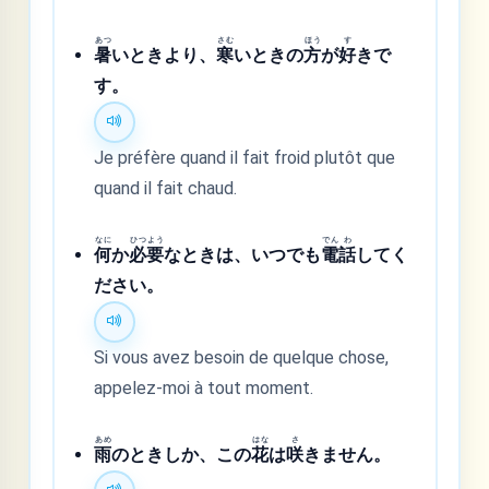
あつ
さむ
ほう
す
暑
いときより、
寒
いときの
方
が
好
きで
す。
Je préfère quand il fait froid plutôt que
quand il fait chaud.
なに
ひつ
よう
でん
わ
何
か
必
要
なときは、いつでも
電
話
してく
ださい。
Si vous avez besoin de quelque chose,
appelez-moi à tout moment.
あめ
はな
さ
雨
のときしか、この
花
は
咲
きません。