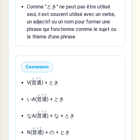
Comme "とき" ne peut pas être utilisé
seul, il est souvent utilisé avec un verbe,
un adjectif ou un nom pour former une
phrase qui fonctionne comme le sujet ou
le thème d'une phrase.
Connexion
ふつう
V(
普通
) + とき
ふつう
いA(
普通
) + とき
ふつう
なA(
普通
) + な + とき
ふつう
N(
普通
) + の + とき