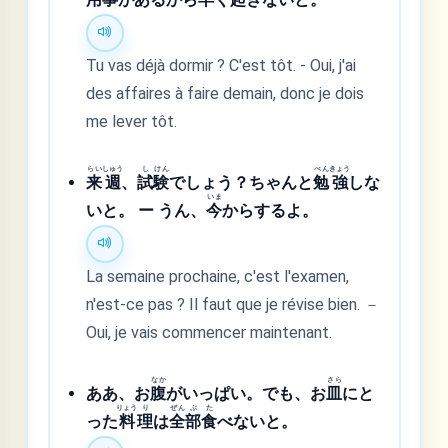
Tu vas déjà dormir ? C'est tôt. - Oui, j'ai
des affaires à faire demain, donc je dois
me lever tôt.
らい
しゅう
し
けん
べん
きょう
来
週
、
試
験
でしょう？ちゃんと
勉
強
しな
いま
いと。 ー うん、
今
からするよ。
La semaine prochaine, c'est l'examen,
n'est-ce pas ? Il faut que je révise bien. －
Oui, je vais commencer maintenant.
なか
さら
ああ、お
腹
がいっぱい。でも、お
皿
にと
りょう
り
ぜん
ぶ
た
った
料
理
は
全
部
食
べないと。