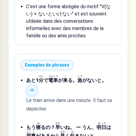
C’est une forme abrégée du motif "V(な
い) + ないといけない" et est souvent
utilisée dans des conversations
informelles avec des membres de la
famille ou des amis proches.
Exemples de phrases
ぷん
でん
しゃ
く
いそ
あと1
分
で
電
車
が
来
る。
急
がないと。
Le train arrive dans une minute. Il faut se
dépêcher.
ね
はや
あ
した
もう
寝
るの？
早
いね。 ー うん、
明
日
は
よう
じ
はや
お
用
事
があるから
早
く
起
きないと。