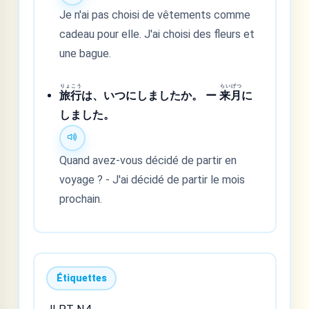
Je n'ai pas choisi de vêtements comme
cadeau pour elle. J'ai choisi des fleurs et
une bague.
りょ
こう
らい
げつ
旅
行
は、いつにしましたか。 ー
来
月
に
しました。
Quand avez-vous décidé de partir en
voyage ? - J'ai décidé de partir le mois
prochain.
Étiquettes