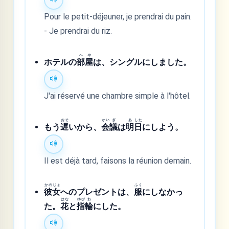
Pour le petit-déjeuner, je prendrai du pain.
- Je prendrai du riz.
へ
や
ホテルの
部
屋
は、シングルにしました。
J'ai réservé une chambre simple à l'hôtel.
おそ
かい
ぎ
あ
した
もう
遅
いから、
会
議
は
明
日
にしよう。
Il est déjà tard, faisons la réunion demain.
かの
じょ
ふく
彼
女
へのプレゼントは、
服
にしなかっ
はな
ゆび
わ
た。
花
と
指
輪
にした。