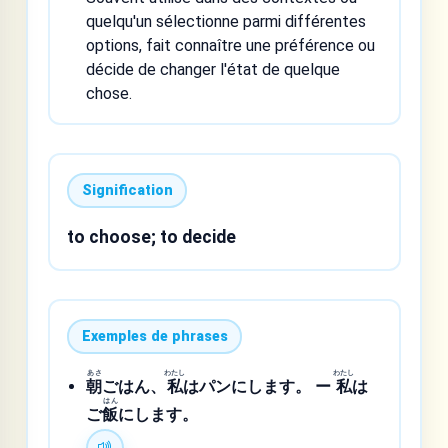
quelqu'un sélectionne parmi différentes
options, fait connaître une préférence ou
décide de changer l'état de quelque
chose.
Signification
to choose; to decide
Exemples de phrases
あさ
わたし
わたし
朝
ごはん、
私
はパンにします。 ー
私
は
はん
ご
飯
にします。