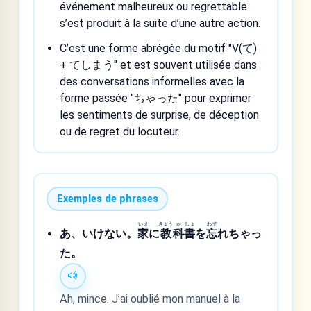
événement malheureux ou regrettable
s’est produit à la suite d’une autre action.
C’est une forme abrégée du motif "V(て)
+ てしまう" et est souvent utilisée dans
des conversations informelles avec la
forme passée "ちゃった" pour exprimer
les sentiments de surprise, de déception
ou de regret du locuteur.
Exemples de phrases
いえ
きょう
か
しょ
わす
あ、いけない。
家
に
教
科
書
を
忘
れちゃっ
た。
Ah, mince. J’ai oublié mon manuel à la