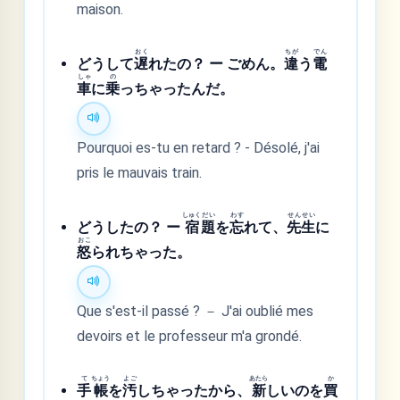
maison.
おく
ちが
でん
どうして
遅
れたの？ ー ごめん。
違
う
電
しゃ
の
車
に
乗
っちゃったんだ。
Pourquoi es-tu en retard ? - Désolé, j'ai
pris le mauvais train.
しゅく
だい
わす
せん
せい
どうしたの？ ー
宿
題
を
忘
れて、
先
生
に
おこ
怒
られちゃった。
Que s'est-il passé ? － J'ai oublié mes
devoirs et le professeur m'a grondé.
て
ちょう
よご
あたら
か
手
帳
を
汚
しちゃったから、
新
しいのを
買