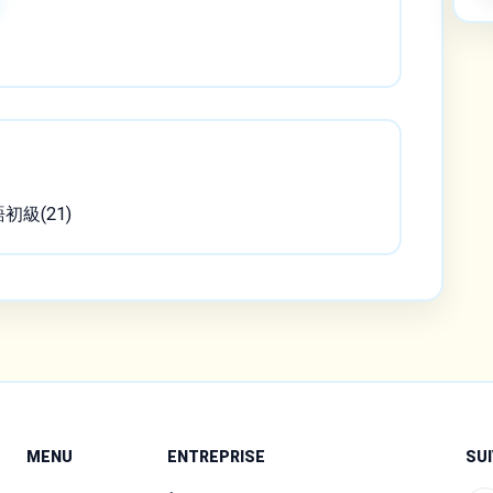
語初級(21)
MENU
ENTREPRISE
SU