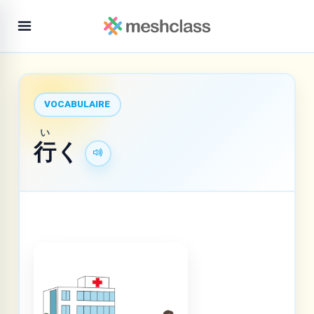
VOCABULAIRE
い
行
く