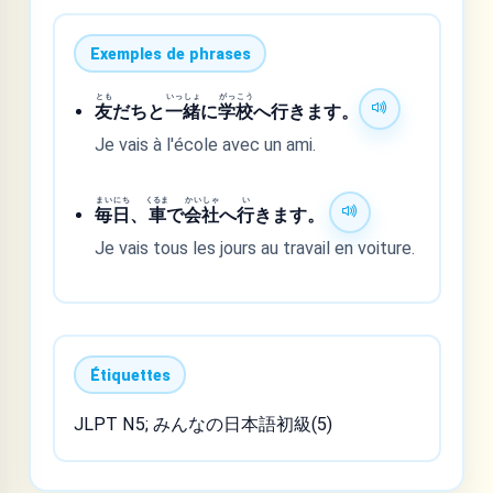
Exemples de phrases
とも
いっしょ
がっこう
友
だちと
一緒
に
学校
へ行きます。
Je vais à l'école avec un ami.
まいにち
くるま
かいしゃ
い
毎日
、
車
で
会社
へ
行
きます。
Je vais tous les jours au travail en voiture.
Étiquettes
JLPT N5; みんなの日本語初級(5)