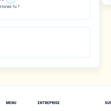
èterais-tu ?
MENU
ENTREPRISE
SU