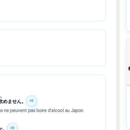
の
飲
めません。
s ne peuvent pas boire d’alcool au Japon.
か。