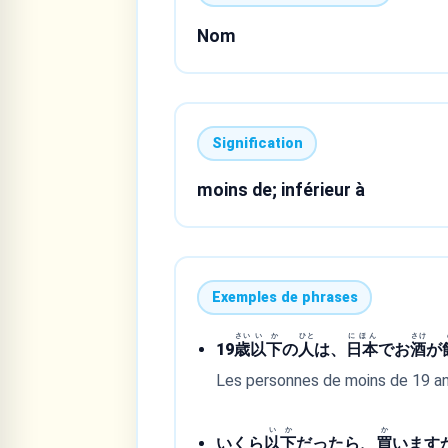
Nom
Signification
moins de; inférieur à
Exemples de phrases
さい
いか
ひと
にほん
さけ
19
歳
以下
の
人
は、
日本
でお
酒
が
Les personnes de moins de 19 an
いか
か
いくら
以下
だったら、
買
います