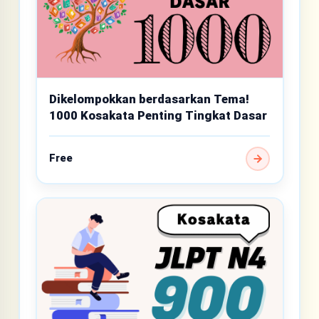
Dikelompokkan berdasarkan Tema!
1000 Kosakata Penting Tingkat Dasar
Free