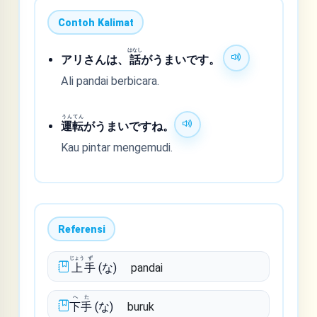
Contoh Kalimat
はなし
アリさんは、
話
がうまいです。
Ali pandai berbicara.
うん
てん
運
転
がうまいですね。
Kau pintar mengemudi.
Referensi
じょう
ず
上
手
(な)
pandai
へ
た
下
手
(な)
buruk