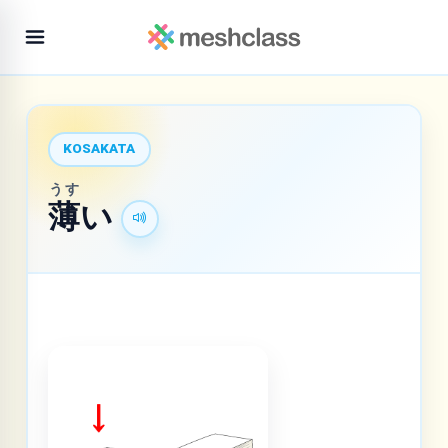
KOSAKATA
うす
薄
い