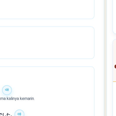
。
ma kalinya kemarin.
でした。