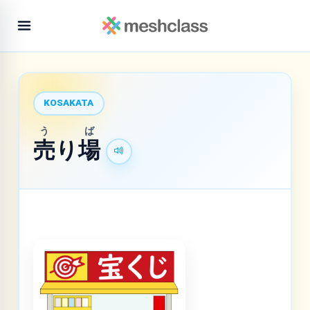
KOSAKATA
う
ば
売
り
場