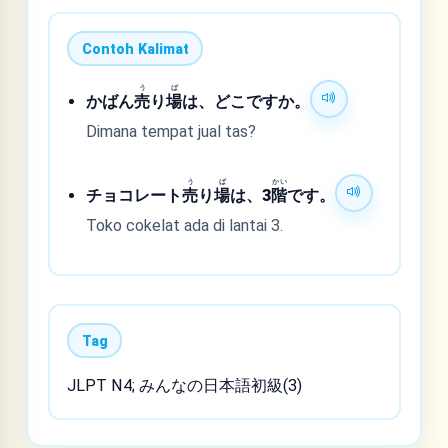
Contoh Kalimat
う
ば
かばん
売
り
場
は、どこですか。
Dimana tempat jual tas?
う
ば
かい
チョコレート
売
り
場
は、3
階
です。
Toko cokelat ada di lantai 3.
Tag
JLPT N4; みんなの日本語初級(3)