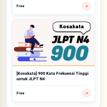
Free
[Kosakata] 900 Kata Frekuensi Tinggi
untuk JLPT N4
Free