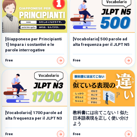
[Giapponese per Principianti
[Vocabolario] 500 parole ad
1] Impara i sostantivi e le
alta frequenza per il JLPT N5
parole interrogative
Free
Free
[Vocabolario] 1700 parole ad
教科書には出てこない！似た
alta frequenza per il JLPT N3
日本語表現を正しく使い分け
よう
Free
Free